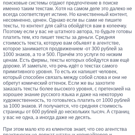
поисковые системы отдают предпочтение в поиске
именно таким текстам. Хотя на самом деле это далеко не
всегда соответствует истине. Но качественный контент,
несомненно, ценен. Однако если вы сами не пишите
тексты, то контент для сайта обойдётся вам в копеечку.
Поэтому если у вас не штатного автора, то будьте готовы
платить тем, кто пишет тексты за деньги. Средняя
стоимость текста, которую вам объявят в агентстве,
которое занимается продвижением -от 300 рублей за
1000 знаков, а то и 500. Причём это услуги по низким
ценам. Есть фирмы, тексты которых обойдутся вам ещё
дороже. И заметьте, что речь идёт о текстах самого
примитивного уровня. То есть их напишет человек,
который способен связать между собой слова и они не
обретут комический оттенок. Если же вы захотите
заказать тексты более высокого уровня, с претензией на
хорошее знание русского языка и даже на некоторую
художественность, то готовьтесь платить от 1000 рублей
за 1000 знаков. И получается, что средняя стоимость
страницы от 600 рублей до нескольких тысяч. А страниц
у вас не одна, а иногда даже не десять.
При этом мало кто из клиентов знает, что сео агентства
практически не держат штатных копирайтеров и