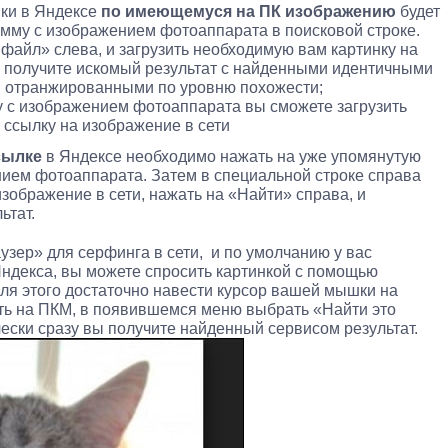
нки в Яндексе
по имеющемуся на ПК изображению
будет
амму с изображением фотоаппарата в поисковой строке.
 файл» слева, и загрузить необходимую вам картинку на
ы получите искомый результат с найденными идентичными
 отранжированными по уровню похожести;
у с изображением фотоаппарата вы сможете загрузить
ь ссылку на изображение в сети
сылке
в Яндексе необходимо нажать на уже упомянутую
ием фотоаппарата. Затем в специальной строке справа
зображение в сети, нажать на «Найти» справа, и
ьтат.
узер» для серфинга в сети, и по умолчанию у вас
ндекса, вы можете спросить картинкой с помощью
ля этого достаточно навести курсор вашей мышки на
ть на ПКМ, в появившемся меню выбрать «Найти это
ески сразу вы получите найденный сервисом результат.