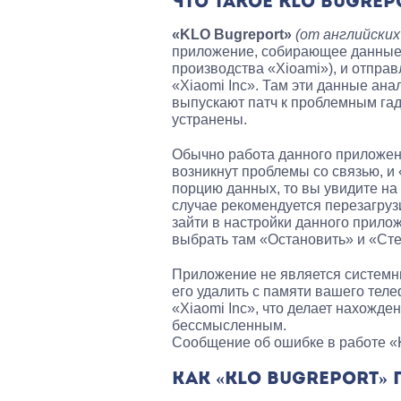
ЧТО ТАКОЕ KLO BUGREP
«KLO Bugreport»
(от английских
приложение, собирающее данные о
производства «Xioami»), и отпр
«Xiaomi Inc». Там эти данные ан
выпускают патч к проблемным га
устранены.
Обычно работа данного приложени
возникнут проблемы со связью, и
порцию данных, то вы увидите на
случае рекомендуется перезагрузи
зайти в настройки данного прило
выбрать там «Остановить» и «Сте
Приложение не является системны
его удалить с памяти вашего теле
«Xiaomi Inc», что делает нахожд
бессмысленным.
Сообщение об ошибке в работе «
КАК «KLO BUGREPORT» 