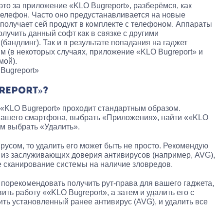
 это за приложение «KLO Bugreport», разберёмся, как
телефон. Часто оно предустанавливается на новые
 получает сей продукт в комплекте с телефоном. Аппараты
олучить данный софт как в связке с другими
андлинг). Так и в результате попадания на гаджет
 (в некоторых случаях, приложение «KLO Bugreport» и
мой).
Bugreport»
REPORT»?
«KLO Bugreport» проходит стандартным образом.
 вашего смартфона, выбрать «Приложения», найти ««KLO
тем выбрать «Удалить».
русом, то удалить его может быть не просто. Рекомендую
о из заслуживающих доверия антивирусов (например, AVG),
ое сканирование системы на наличие зловредов.
 порекомендовать получить рут-права для вашего гаджета,
ть работу ««KLO Bugreport», а затем и удалить его с
ить установленный ранее антивирус (AVG), и удалить все