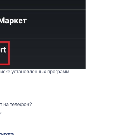
писке установленных программ
т на телефон?
?