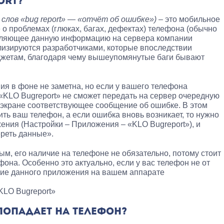
ORT?
 слов «bug report» — «отчёт об ошибке»)
– это мобильное
 проблемах (глюках, багах, дефектах) телефона (обычно
авляющее данную информацию на сервера компании
ализируются разработчиками, которые впоследствии
джетам, благодаря чему вышеупомянутые баги бывают
я в фоне не заметна, но если у вашего телефона
 «KLO Bugreport» не сможет передать на сервер очередную
 экране соответствующее сообщение об ошибке. В этом
ть ваш телефон, а если ошибка вновь возникает, то нужно
жения (Настройки – Приложения – «KLO Bugreport»), и
реть данные».
м, его наличие на телефоне не обязательно, потому стоит
фона. Особенно это актуально, если у вас телефон не от
ение данного приложения на вашем аппарате
KLO Bugreport»
ПОПАДАЕТ НА ТЕЛЕФОН?