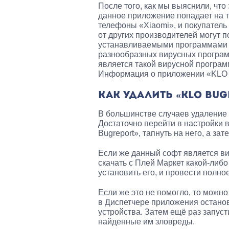
После того, как мы выяснили, что
данное приложение попадает на 
телефоны «Xiaomi», и покупатель
от других производителей могут п
устанавливаемыми программами (б
разнообразных вирусных программ
является такой вирусной програм
Информация о приложении «KLO 
КАК УДАЛИТЬ «KLO BUG
В большинстве случаев удаление 
Достаточно перейти в настройки
Bugreport», тапнуть на него, а за
Если же данный софт является ви
скачать с Плей Маркет какой-либ
установить его, и провести полн
Если же это не помогло, то можно
в Диспетчере приложения останови
устройства. Затем ещё раз запуст
найденные им зловреды.