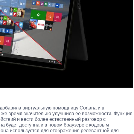
 добавила виртуальную помощницу Cortana и в
о же время значительно улучшила ее возможности. Функция
йствий и вести более естественный разговор с
на будет доступна и в новом браузере с кодовым
е она используется для отображения релевантной для