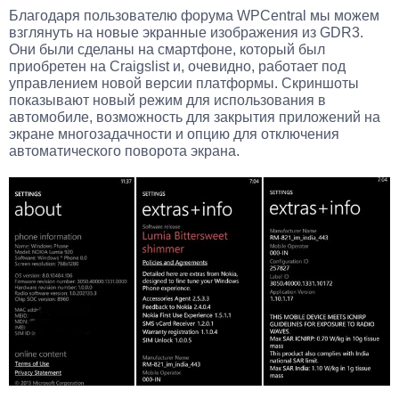
Благодаря пользователю форума WPCentral мы можем
взглянуть на новые экранные изображения из GDR3.
Они были сделаны на смартфоне, который был
приобретен на Craigslist и, очевидно, работает под
управлением новой версии платформы. Скриншоты
показывают новый режим для использования в
автомобиле, возможность для закрытия приложений на
экране многозадачности и опцию для отключения
автоматического поворота экрана.