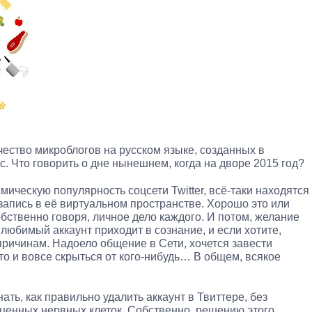
чество микроблогов на русском языке, созданных в
с. Что говорить о дне нынешнем, когда на дворе 2015 год?
смическую популярность соцсети Twitter, всё-таки находятся
апись в её виртуальном пространстве. Хорошо это или
бственно говоря, личное дело каждого. И потом, желание
о любимый аккаунт приходит в сознание, и если хотите,
причинам. Надоело общение в Сети, хочется завести
то и вовсе скрыться от кого-нибудь… В общем, всякое
нать, как правильно удалить аккаунт в Твиттере, без
ценных нервных клеток. Собственно, решению этого