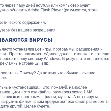
то через пару дней ноутбук или компьютер будет
ужно обновить Adobe Flash Player (разумеется, этого
ротического содержания.
узере без вашего разрешения.
ОЯВЛЯЮТСЯ ВИРУСЫ
 часто устанавливают игры, программы, расширения и
авят. Просто нажимают «Далее, далее, готово» – и вот еще
пролез в вашу систему Windows. В результате появляются
рекламные страницы и пр.
ьзователь. Почему? Да потому, что обычно лечение
сле:
льные «установщики». Это, пожалуй, наиболее
тановщики – это exe-файлы размером около 1 Мб.
тся никакая программа, фильм, музыка. А вот вирусы –
е загрузить фильм, а вам предлагают exe-файл размером 1-
йдите другой. Целее будете.