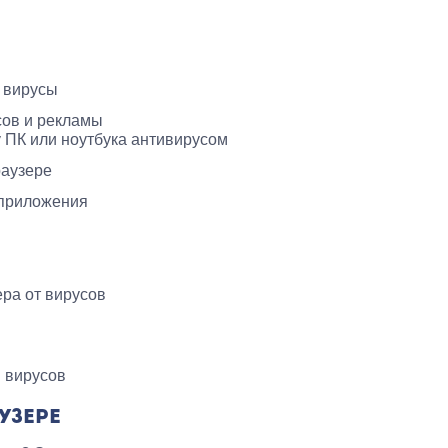
 вирусы
сов и рекламы
 ПК или ноутбука антивирусом
раузере
 приложения
ра от вирусов
 вирусов
АУЗЕРЕ