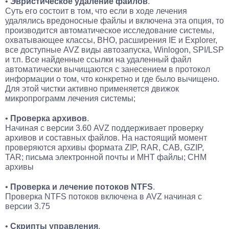
•
Эвристическое удаление файлов
.
Суть его состоит в том, что если в ходе лечения
удалялись вредоносные файлы и включена эта опция, то
производится автоматическое исследование системы,
охватывающее классы, BHO, расширения IE и Explorer,
все доступные AVZ виды автозапуска, Winlogon, SPI/LSP
и т.п. Все найденные ссылки на удаленный файл
автоматически вычищаются с занесением в протокол
информации о том, что конкретно и где было вычищено.
Для этой чистки активно применяется движок
микропрограмм лечения системы;
•
Проверка архивов
.
Начиная с версии 3.60 AVZ поддерживает проверку
архивов и составных файлов. На настоящий момент
проверяются архивы формата ZIP, RAR, CAB, GZIP,
TAR; письма электронной почты и MHT файлы; CHM
архивы
•
Проверка и лечение потоков NTFS
.
Проверка NTFS потоков включена в AVZ начиная с
версии 3.75
•
Скрипты управления
.