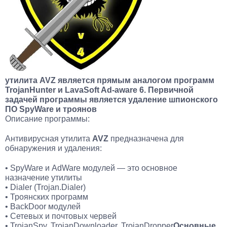
утилита AVZ является прямым аналогом программ
TrojanHunter и LavaSoft Ad-aware 6. Первичной
задачей программы является удаление шпионского
ПО SpyWare и троянов
Описание программы:
Антивирусная утилита
AVZ
предназначена для
обнаружения и удаления:
• SpyWare и AdWare модулей — это основное
назначение утилиты
• Dialer (Trojan.Dialer)
• Троянских программ
• BackDoor модулей
• Сетевых и почтовых червей
• TrojanSpy, TrojanDownloader, TrojanDropper
Основные