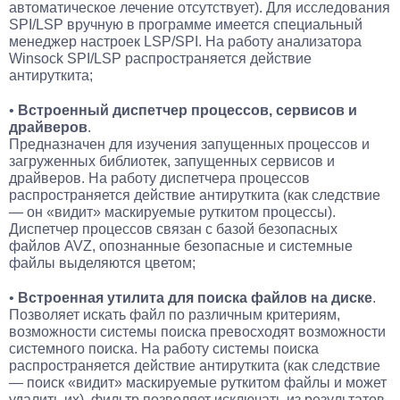
автоматическое лечение отсутствует). Для исследования
SPI/LSP вручную в программе имеется специальный
менеджер настроек LSP/SPI. На работу анализатора
Winsock SPI/LSP распространяется действие
антируткита;
•
Встроенный диспетчер процессов, сервисов и
драйверов
.
Предназначен для изучения запущенных процессов и
загруженных библиотек, запущенных сервисов и
драйверов. На работу диспетчера процессов
распространяется действие антируткита (как следствие
— он «видит» маскируемые руткитом процессы).
Диспетчер процессов связан с базой безопасных
файлов AVZ, опознанные безопасные и системные
файлы выделяются цветом;
•
Встроенная утилита для поиска файлов на диске
.
Позволяет искать файл по различным критериям,
возможности системы поиска превосходят возможности
системного поиска. На работу системы поиска
распространяется действие антируткита (как следствие
— поиск «видит» маскируемые руткитом файлы и может
удалить их), фильтр позволяет исключать из результатов