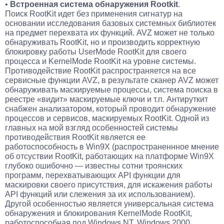
•
Встроенная система обнаружения Rootkit
.
Поиск RootKit идет без применения сигнатур на
основании исследования базовых системных библиотек
на предмет перехвата их функций. AVZ может не только
обнаруживать RootKit, но и производить корректную
блокировку работы UserMode RootKit для своего
процесса и KernelMode RootKit на уровне системы.
Противодействие RootKit распространяется на все
сервисные функции AVZ, в результате сканер AVZ может
обнаруживать маскируемые процессы, система поиска в
реестре «видит» маскируемые ключи и т.п. Антируткит
снабжен анализатором, который проводит обнаружение
процессов и сервисов, маскируемых RootKit. Одной из
главных на мой взгляд особенностей системы
противодействия RootKit является ее
работоспособность в Win9X (распространеннное мнение
об отсуствии RootKit, работающих на платформе Win9X
глубоко ошибочно — известны сотни троянских
программ, перехватывающих API функции для
маскировки своего присутствия, для искажения работы
API функций или слежения за их использованием).
Другой особенностью является универсальная система
обнаружения и блокирования KernelMode RootKit,
работоспособная под Windows NT, Windows 2000