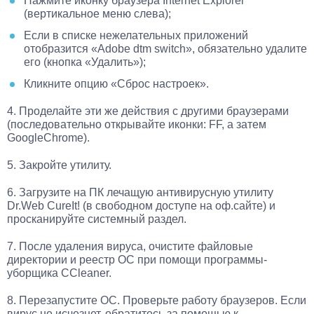
Нажмите иконку браузера Internet Explorer
(вертикальное меню слева);
Если в списке нежелательных приложений
отобразится «Adobe dtm switch», обязательно удалите
его (кнопка «Удалить»);
Кликните опцию «Сброс настроек».
4. Проделайте эти же действия с другими браузерами
(последовательно открывайте иконки: FF, а затем
GoogleChrome).
5. Закройте утилиту.
6. Загрузите на ПК лечащую антивирусную утилиту
Dr.Web CureIt! (в свободном доступе на оф.сайте) и
просканируйте системный раздел.
7. После удаления вируса, очистите файловые
директории и реестр ОС при помощи программы-
уборщика CCleaner.
8. Перезапустите ОС. Проверьте работу браузеров. Если
вирус не исчезнет, обратитесь за помощью к