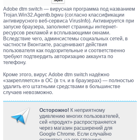
Adobe dtm switch — вирусная программа под названием
Trojan.Win32.Agentb.bgwu (согласно классификации
антивирусного веб-сервиса VirusInfo). Активируется при
запуске браузера, заполняет страницы интернет-
ресурсов рекламой и всплывающими окнами.
Вследствие чего, админсистемы социальных сетей, в
частности Вконтакте, расценивают действия
пользователя как подозрительные и соответственно
требуют подтвердить авторизацию аккаунта по
телефону.
Кроме этого, вирус Adobe dtm switch надёжно
«закрепляется» в ОС (в т.ч. и в браузерах) — полностью
удалить его штатными средствами в большинстве
случаев невозможно.
Осторожно!
К неприятному
удивлению многих пользователей,
сей «продукт» распространяется
через магазин расширений для
Google Chrome. Если случайно
окажетесь на его странице,