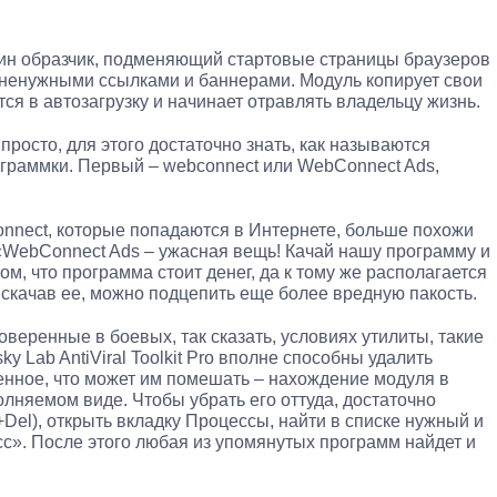
дин образчик, подменяющий стартовые страницы браузеров
ненужными ссылками и баннерами. Модуль копирует свои
ся в автозагрузку и начинает отравлять владельцу жизнь.
просто, для этого достаточно знать, как называются
граммки. Первый – webconnect или WebConnect Ads,
connect, которые попадаются в Интернете, больше похожи
: «WebConnect Ads – ужасная вещь! Качай нашу программу и
ом, что программа стоит денег, да к тому же располагается
, скачав ее, можно подцепить еще более вредную пакость.
веренные в боевых, так сказать, условиях утилиты, такие
ky Lab AntiViral Toolkit Pro вполне способны удалить
енное, что может им помешать – нахождение модуля в
полняемом виде. Чтобы убрать его оттуда, достаточно
t+Del), открыть вкладку Процессы, найти в списке нужный и
с». После этого любая из упомянутых программ найдет и