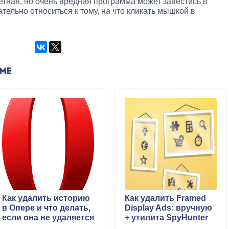
етная, но очень вредная программа может завестись в
тельно относиться к тому, на что кликать мышкой в
ЕМЕ
Как удалить историю
Как удалить Framed
в Опере и что делать,
Display Ads: вручную
если она не удаляется
+ утилита SpyHunter