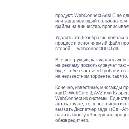
продукт: WebConnect Ads! Еще о
или заваливающий пользователя 
файлы на винчестер, прописывает
Удалить это безобразие довольно 
процесс и исполняемый файл про
второй — webconnectBHO.dll.
Все инструкции, как удалить web
на рекламу поскольку звучат так
будет тебе счастье!» Проблема в т
на неизвестном торренте, так что
Конечно, известные, многажды про
как Dr.WebCureIt!, AVZ или Kaspers
WebConnect из системы. Единств
автозагрузке, т.е. в постоянно ис
вызвать Диспетчер задач (Ctrl+Al
нажать кнопку «Завершить процес
обезвредит его.