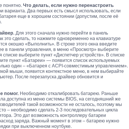
е понятно.
Что делать, если нужно перенастроить
ри варианта. Два первых есть смысл использовать, если
батарея еще в хорошем состоянии (допустим, после её
.
айвер.
Для этого сначала нужно перейти в панель
ак это сделать, то нажмите одновременно на клавиатуре
тся окошко «Выполнить». В строке этого окна введите
алее в панели управления, в меню «Просмотр» выберите
 списке выберите пункт «Диспетчер устройств». В списке
ните пункт «Батареи» — появится список используемых
олько один – «Батарея с ACPI-совместимым управлением».
пкой мыши, появится контекстное меню, в нем выбирайте
ьютер. После перезапуска драйвер обновится и
е помог.
Необходимо откалибровать батарею. Раньше
ла доступна из меню системы BIOS, на сегодняшний же
оизводителей такой возможности не осталось, поэтому мы
осто – необходимо сделать 2-3 последовательных цикла
ятора. Это дат возможность контроллеру батареи
расход заряда. Важный момент в этом – батарею нужно
рядки при выключенном ноутбуке.