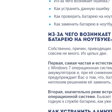
Из-за чего возникает ошибка?
Как устранить данную ошибку
Как проверить батарею на ноу
Как заменить батарею в ноутб
ИЗ-ЗА ЧЕГО ВОЗНИКАЕ
БАТАРЕЮ НА НОУТБУКЕ
Собственно, причин, приводящих
совсем не много. Их целых две.
Первая, самая частая и естест
с Windows 7 операционная систем
аккумуляторов и, при её снижени
предупреждает Вас о том, что, б
неплохим решением её заменить.
Вторая, значительно реже вст
операционной системе.
Бывает 
годную к службе батарею, как уж
КАК УСТРАНИТЬ ДАННУ