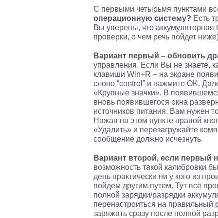
С первыми четырьмя пунктами вс
операционную систему?
Есть т
Вы уверены, что аккумуляторная 
проверки, о чем речь пойдет ниже)
Вариант первый – обновить др
управления. Если Вы не знаете, к
клавиши Win+R – на экране появи
слово “control” и нажмите OK. Д
«Крупные значки». В появившемся
вновь появившегося окна развер
источников питания. Вам нужен т
Нажав на этом пункте правой кно
«Удалить» и перезагружайте комп
сообщение должно исчезнуть.
Вариант второй, если первый н
возможность такой калибровки бы
день практически ни у кого из пр
пойдем другим путем. Тут всё пр
полной зарядки/разрядки аккумул
перенастроиться на правильный 
заряжать сразу после полной раз