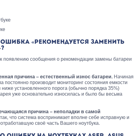
тбуке
уке
Т ОШИБКА «РЕКОМЕНДУЕТСЯ ЗАМЕНИТЬ
»?
 к появлению сообщения о рекомендации замены батареи
венная причина – естественный износ батареи.
Начиная
а постоянно производит мониторинг состояния емкости
и ниже установленного порога (обычно порядка 35%)
атарея уже основательно износилась и было бы весьма
речающаяся причина – неполадки в самой
так, что система воспринимает вполне себе исправную и
е отработавшую своё часть Вашего ноутбука.
Ю ОШИБКУ НА НОУТБУКАХ ASER, ASUS,