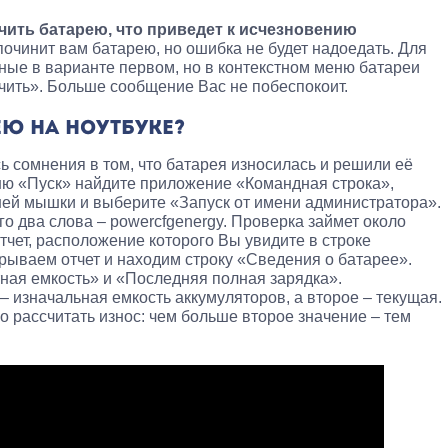
чить батарею, что приведет к исчезновению
 починит вам батарею, но ошибка не будет надоедать. Для
нные в варианте первом, но в контекстном меню батареи
чить». Больше сообщение Вас не побеспокоит.
ЕЮ НА НОУТБУКЕ?
ь сомнения в том, что батарея износилась и решили её
еню «Пуск» найдите приложение «Командная строка»,
шей мышки и выберите «Запуск от имени администратора».
о два слова – powercfgenergy. Проверка займет около
отчет, расположение которого Вы увидите в строке
ываем отчет и находим строку «Сведения о батарее».
ная емкость» и «Последняя полная зарядка».
– изначальная емкость аккумуляторов, а второе – текущая.
о рассчитать износ: чем больше второе значение – тем