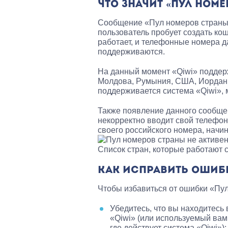
ЧТО ЗНАЧИТ «ПУЛ НОМЕ
Сообщение «Пул номеров страны 
пользователь пробует создать кош
работает, и телефонные номера да
поддерживаются.
На данный момент «Qiwi» поддерж
Молдова, Румыния, США, Иордания
поддерживается система «Qiwi», м
Также появление данного сообщен
некорректно вводит свой телефо
своего российского номера, начин
Список стран, которые работают с
КАК ИСПРАВИТЬ ОШИБК
Чтобы избавиться от ошибки «Пу
Убедитесь, что вы находитесь
«Qiwi» (или используемый ва
где действует система «Qiwi»);