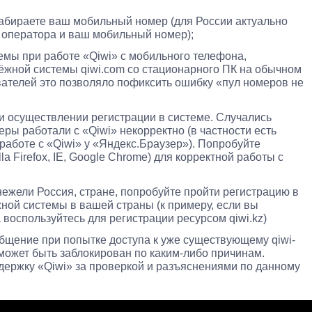
набираете ваш мобильный номер (для России актуально
д оператора и ваш мобильный номер);
емы при работе «Qiwi» с мобильного телефона,
тёжной системы qiwi.com cо стационарного ПК на обычном
вателей это позволяло пофиксить ошибку «пул номеров не
и осуществлении регистрации в системе. Случались
еры работали с «Qiwi» некорректно (в частности есть
работе с «Qiwi» у «Яндекс.Браузер»). Попробуйте
a Firefox, IE, Google Chrome) для корректной работы с
нежели Россия, стране, попробуйте пройти регистрацию в
жной системы в вашей страны (к примеру, если вы
а воспользуйтесь для регистрации ресурсом qiwi.kz)
бщение при попытке доступа к уже существующему qiwi-
он может быть заблокирован по каким-либо причинам.
держку «Qiwi» за проверкой и разъяснениями по данному