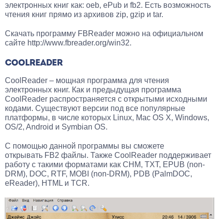
электронных книг как: oeb, ePub и fb2. Есть возможность
чтения книг прямо из архивов zip, gzip и tar.
Скачать программу FBReader можно на официальном
сайте http://www.fbreader.org/win32.
COOLREADER
CoolReader – мощная программа для чтения
электронных книг. Как и предыдущая программа
CoolReader распространяется с открытыми исходными
кодами. Существуют версии под все популярные
платформы, в числе которых Linux, Mac OS X, Windows,
OS/2, Android и Symbian OS.
С помощью данной программы вы сможете
открывать FB2 файлы. Также CoolReader поддерживает
работу с такими форматами как CHM, TXT, EPUB (non-
DRM), DOC, RTF, MOBI (non-DRM), PDB (PalmDOC,
eReader), HTML и TCR.