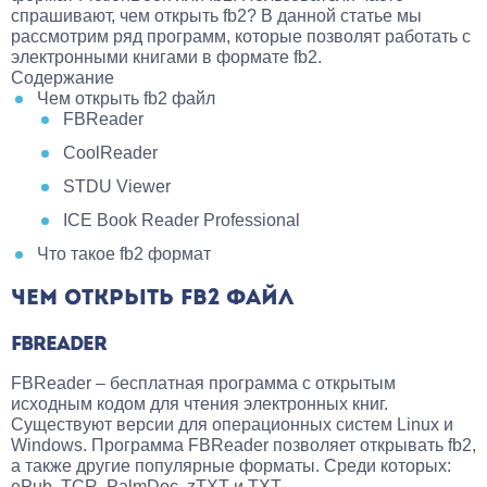
спрашивают, чем открыть fb2? В данной статье мы
рассмотрим ряд программ, которые позволят работать с
электронными книгами в формате fb2.
Содержание
Чем открыть fb2 файл
FBReader
CoolReader
STDU Viewer
ICE Book Reader Professional
Что такое fb2 формат
ЧЕМ ОТКРЫТЬ FB2 ФАЙЛ
FBREADER
FBReader – бесплатная программа с открытым
исходным кодом для чтения электронных книг.
Существуют версии для операционных систем Linux и
Windows. Программа FBReader позволяет открывать fb2,
а также другие популярные форматы. Среди которых:
ePub, TCR, PalmDoc, zTXT и TXT.