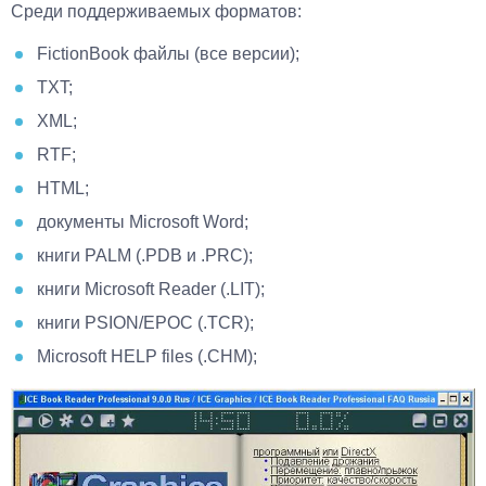
Среди поддерживаемых форматов:
FictionBook файлы (все версии);
TXT;
XML;
RTF;
HTML;
документы Microsoft Word;
книги PALM (.PDB и .PRC);
книги Microsoft Reader (.LIT);
книги PSION/EPOC (.TCR);
Microsoft HELP files (.CHM);