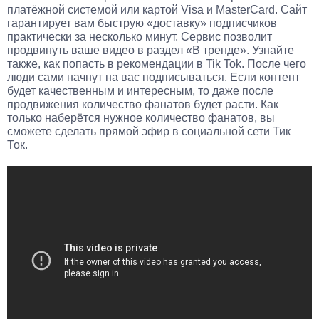
платёжной системой или картой Visa и MasterCard. Сайт
гарантирует вам быструю «доставку» подписчиков
практически за несколько минут. Сервис позволит
продвинуть ваше видео в раздел «В тренде». Узнайте
также, как попасть в рекомендации в Tik Tok. После чего
люди сами начнут на вас подписываться. Если контент
будет качественным и интересным, то даже после
продвижения количество фанатов будет расти. Как
только наберётся нужное количество фанатов, вы
сможете сделать прямой эфир в социальной сети Тик
Ток.