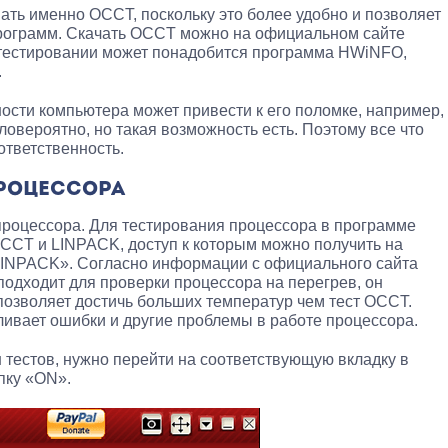
вать именно OCCT, поскольку это более удобно и позволяет
программ. Скачать OCCT можно на официальном сайте
и тестировании может понадобится программа HWiNFO,
.
ности компьютера может привести к его поломке, например,
аловероятно, но такая возможность есть. Поэтому все что
ответственность.
ПРОЦЕССОРА
процессора. Для тестирования процессора в программе
OCCT и LINPACK, доступ к которым можно получить на
INPACK». Согласно информации с официального сайта
одходит для проверки процессора на перегрев, он
позволяет достичь больших температур чем тест OCCT.
ливает ошибки и другие проблемы в работе процессора.
н тестов, нужно перейти на соответствующую вкладку в
пку «ON».