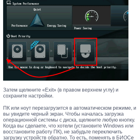
Затем щелкните «Exit» (в правом верхнем углу) и
сохраните настройки.
ПК или ноут перезагрузится в автоматическом режиме, и
вы увидите черный экран. Чтобы началась загрузка
операционной системы с диска, щелкните любую кнопку.
Когда вы сделаете, что хотели (установите Windows или
восстановите работу ПК), не забудьте переключить
загрузку устройств обратно. То есть, поменять в БИОСе