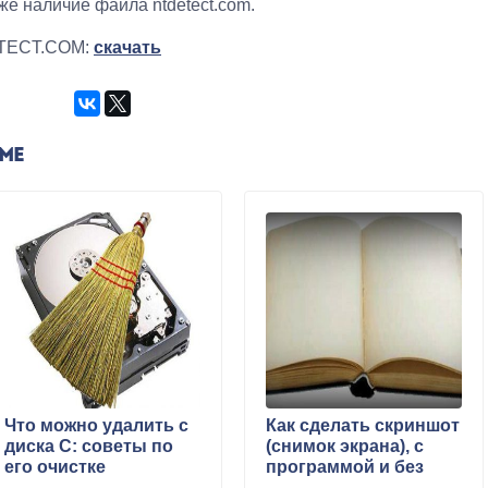
же наличие файла ntdetect.com.
ETECT.COM:
скачать
ЕМЕ
Что можно удалить с
Как сделать скриншот
диска С: советы по
(снимок экрана), с
его очистке
программой и без