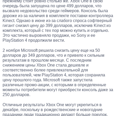
прежнему стоит ровно столько же. Xbox One в свою
очередь была запущена по цене 499 долларов, что
вызвало недовольство среди геймеров. Консоль была
дороже из-за наличия в комплекте поставки контроллера
Kinect. Однако в июне из-за слабого спроса софтверный
гигант снизил цену до 399 долларов, исключив Kinect из
комплекта, который с тех пор можно купить и отдельно.
Это частично выровняло продажи, но Sony и ее
PlayStation 4 продолжили вести.
2 ноября Microsoft решила снизить цену еще на 50
долларов до 349 долларов, что и привело к сильным
результатам в прошлом месяце. С последним
снижением цены Xbox One стала дешевле и
соответственно более привлекательной для
пользователей, чем PlayStation 4, которая сохранила
цену прошлого года. Microsoft также запустила
различные промо-акции, с которыми в определенные
моменты потребители могут приобрести консоль даже за
250 долларов.
Отличные результаты Xbox One могут укрепиться в
декабре, поскольку в рождественские и новогодние
праздники люди традиционно делают больше покупок.