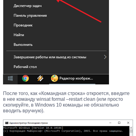
После того, как «Командная строка» откроется, введите
в нее команду winsat formal –restart clean (или просто
скопируйте, в Windows 10 команды не обязательно
вводить вручную).