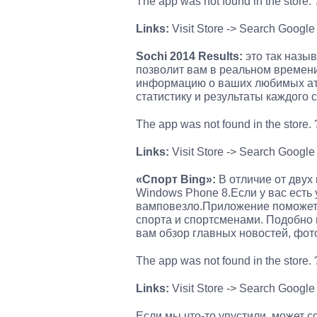
The app was not found in the store
Links:
Visit Store -> Search Google
Sochi 2014 Results:
это так назы
позволит вам в реальном времени
информацию о ваших любимых ат
статистику и результаты каждого 
The app was not found in the store
Links:
Visit Store -> Search Google
«Спорт
Bing
»:
В отличие от двух
Windows Phone 8.Если у вас есть 
вамповезло.Приложение поможет
спорта и спортсменами. Подобно 
вам обзор главных новостей, фото
The app was not found in the store
Links:
Visit Store -> Search Google
Если мы что-то упустили, может 