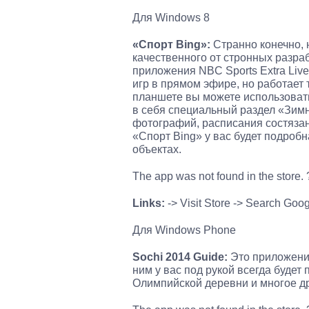
Для Windows 8
«Спорт
Bing
»:
Странно конечно, 
качественного от стронных разра
приложения NBC Sports Extra Liv
игр в прямом эфире, но работает
планшете вы можете использовать
в себя специальный раздел «Зимн
фотографий, расписания состязан
«Спорт Bing» у вас будет подроб
объектах.
The app was not found in the store
Links:
-> Visit Store -> Search Goo
Для Windows Phone
Sochi
2014
Guide
:
Это приложени
ним у вас под рукой всегда будет
Олимпийской деревни и многое др