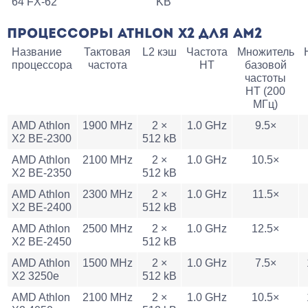
64 FX-62
KB
ПРОЦЕССОРЫ ATHLON X2 ДЛЯ AM2
Название
Тактовая
L2 кэш
Частота
Множитель
процессора
частота
HT
базовой
частоты
HT (200
МГц)
AMD Athlon
1900 MHz
2 ×
1.0 GHz
9.5×
X2 BE-2300
512 kB
AMD Athlon
2100 MHz
2 ×
1.0 GHz
10.5×
X2 BE-2350
512 kB
AMD Athlon
2300 MHz
2 ×
1.0 GHz
11.5×
X2 BE-2400
512 kB
AMD Athlon
2500 MHz
2 ×
1.0 GHz
12.5×
X2 BE-2450
512 kB
AMD Athlon
1500 MHz
2 ×
1.0 GHz
7.5×
X2 3250e
512 kB
AMD Athlon
2100 MHz
2 ×
1.0 GHz
10.5×