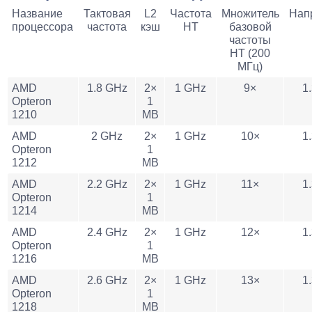
Название
Тактовая
L2
Частота
Множитель
Нап
процессора
частота
кэш
HT
базовой
частоты
HT (200
МГц)
AMD
1.8 GHz
2×
1 GHz
9×
1.
Opteron
1
1210
MB
AMD
2 GHz
2×
1 GHz
10×
1.
Opteron
1
1212
MB
AMD
2.2 GHz
2×
1 GHz
11×
1.
Opteron
1
1214
MB
AMD
2.4 GHz
2×
1 GHz
12×
1.
Opteron
1
1216
MB
AMD
2.6 GHz
2×
1 GHz
13×
1.
Opteron
1
1218
MB