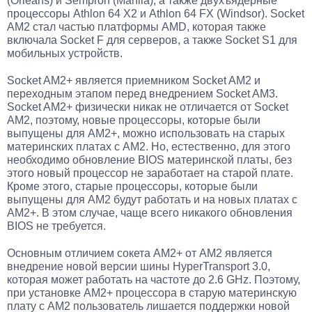
(Orleans) и Sempron (Manila), а также двухъядерные
процессоры Athlon 64 X2 и Athlon 64 FX (Windsor). Socket
AM2 стал частью платформы AMD, которая также
включала Socket F для серверов, а также Socket S1 для
мобильных устройств.
Socket AM2+ является приемником Socket AM2 и
переходным этапом перед внедрением Socket AM3.
Socket AM2+ физически никак не отличается от Socket
AM2, поэтому, новые процессоры, которые были
выпущены для AM2+, можно использовать на старых
материнских платах с AM2. Но, естественно, для этого
необходимо обновление BIOS материнской платы, без
этого новый процессор не заработает на старой плате.
Кроме этого, старые процессоры, которые были
выпущены для AM2 будут работать и на новых платах с
AM2+. В этом случае, чаще всего никакого обновления
BIOS не требуется.
Основным отличием сокета AM2+ от AM2 является
внедрение новой версии шины HyperTransport 3.0,
которая может работать на частоте до 2.6 GHz. Поэтому,
при установке AM2+ процессора в старую материнскую
плату с AM2 пользователь лишается поддержки новой