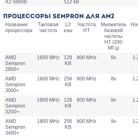
X2 5600B
512 kB
ПРОЦЕССОРЫ SEMPRON ДЛЯ AM2
Название
Тактовая
L2
Частота
Множитель
На
процессора
частота
кэш
HT
базовой
частоты
HT (200
МГц)
AMD
1600 MHz
128
800 MHz
8x
1.
Sempron
KB
2800+
AMD
1600 MHz
256
800 MHz
8x
1.
Sempron
KB
3000+
AMD
1800 MHz
128
800 MHz
9x
1.
Sempron
KB
3200+
AMD
1800 MHz
256
800 MHz
9x
1.
Sempron
KB
3400+