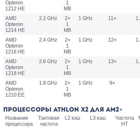
Opteron
1
1212 HE
MB
AMD
2.2 GHz
2×
1 GHz
11×
1.
Opteron
1
1214 HE
MB
AMD
2.4 GHz
2×
1 GHz
12×
1.
Opteron
1
1216 HE
MB
AMD
2.6 GHz
2×
1 GHz
13×
1.
Opteron
1
1218 HE
MB
AMD
1.8 GHz
2×
1 GHz
9×
Opteron
1
1210 EE
MB
ПРОЦЕССОРЫ ATHLON X2 ДЛЯ AM2+
Название
Тактовая
L2 кэш
L3 кэш
Частота
процессора
частота
HT