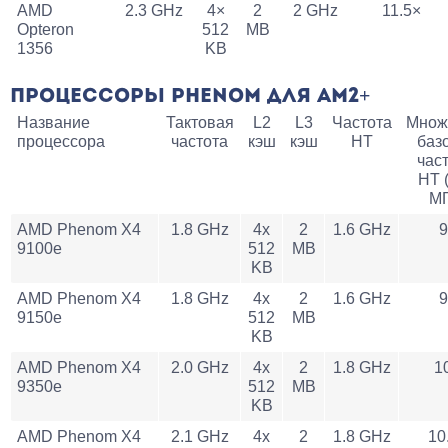
AMD
2.3 GHz
4×
2
2 GHz
11.5×
Opteron
512
MB
1356
KB
ПРОЦЕССОРЫ PHENOM ДЛЯ AM2+
Название
Тактовая
L2
L3
Частота
Множ
процессора
частота
кэш
кэш
HT
баз
час
HT 
МГ
AMD Phenom X4
1.8 GHz
4x
2
1.6 GHz
9
9100e
512
MB
KB
AMD Phenom X4
1.8 GHz
4x
2
1.6 GHz
9
9150e
512
MB
KB
AMD Phenom X4
2.0 GHz
4x
2
1.8 GHz
1
9350e
512
MB
KB
AMD Phenom X4
2.1 GHz
4x
2
1.8 GHz
10