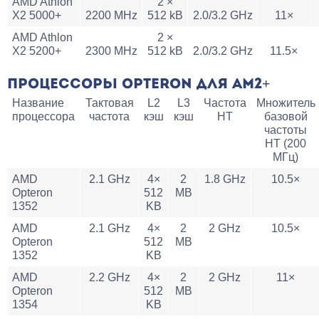
AMD Athlon
2 ×
X2 5000+
2200 MHz
512 kB
2.0/3.2 GHz
11×
AMD Athlon
2 ×
X2 5200+
2300 MHz
512 kB
2.0/3.2 GHz
11.5×
ПРОЦЕССОРЫ OPTERON ДЛЯ AM2+
Название
Тактовая
L2
L3
Частота
Множитель
процессора
частота
кэш
кэш
HT
базовой
частоты
HT (200
МГц)
AMD
2.1 GHz
4×
2
1.8 GHz
10.5×
Opteron
512
MB
1352
KB
AMD
2.1 GHz
4×
2
2 GHz
10.5×
Opteron
512
MB
1352
KB
AMD
2.2 GHz
4×
2
2 GHz
11×
Opteron
512
MB
1354
KB