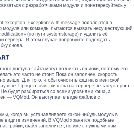
вязаться с разработчиками модуля и поинтересуйтесь у
ht exception ‘Exception’ with message появляются в
го модуля или команды пытаются вызвать несуществующий
dification» (по пути systemstorage) и удалить её
и сервера. В этом случае попробуйте подождать
бку снова.
ART
ого доступа сайта могут возникать ошибки, поэтому его
лать это часто не стоит. Пока он заполнен, скорость
но выше. Для того, чтобы очистить кэш на клиентской
раузере. Процесс очистки кэша на сервере не так уж прост
. Не будет разбираться со всеми уровнями кэша, а
жен — VQMod. Он выступает в виде файлов с
емы, когда вы устанавливаете какой-нибудь модуль в
 не видите изменений. В VQMod хранятся подобные
 настройки, файл заполнится, но уже с нужными нам