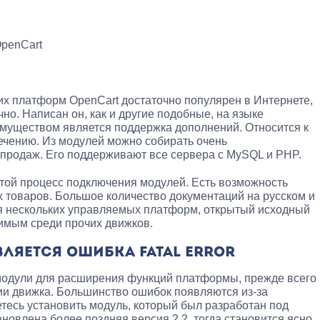
OpenCart
их платформ OpenCart достаточно популярен в Интернете,
чно. Написан он, как и другие подобные, на языке
муществом является поддержка дополнений. Относится к
чению. Из модулей можно собирать очень
родаж. Его поддерживают все сервера с MySQL и PHP.
стой процесс подключения модулей. Есть возможность
 товаров. Большое количество документаций на русском и
ля нескольких управляемых платформ, открытый исходный
нимым среди прочих движков.
ВЛЯЕТСЯ ОШИБКА FATAL ERROR
 модули для расширения функций платформы, прежде всего
ии движка. Большинство ошибок появляются из-за
тесь установить модуль, который был разработан под
тановлена более поздняя версия 2.2, тогда становится ясно