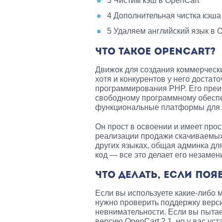
3
Чистим кэш в OpenCart
4
Дополнительная чистка кэша
5
Удаляем английский язык в 
ЧТО ТАКОЕ OPENCART?
Движок для создания коммерческ
хотя и конкурентов у него достато
программирования PHP. Его преи
свободному программному обеспе
функциональные платформы для п
Он прост в освоении и имеет про
реализации продажи скачиваемых
других языках, общая админка д
код — все это делает его незаме
ЧТО ДЕЛАТЬ, ЕСЛИ ПОЯ
Если вы используете какие-либо
нужно проверить поддержку верс
невнимательности. Если вы пытае
версию OpenCart 2.1, но у вас ус