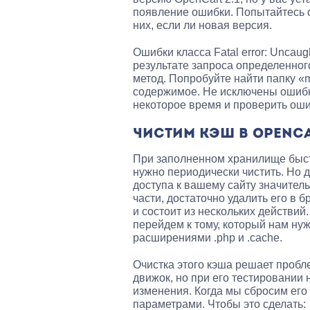
появление ошибки. Попытайтесь с
них, если ли новая версия.
Ошибки класса Fatal error: Uncaug
результате запроса определенно
метод. Попробуйте найти папку «mo
содержимое. Не исключены ошибк
некоторое время и проверить оши
ЧИСТИМ КЭШ В OPENC
При заполненном хранилище быстр
нужно периодически чистить. Но де
доступа к вашему сайту значитель
части, достаточно удалить его в б
и состоит из нескольких действий
перейдем к тому, который нам ну
расширениями .php и .cache.
Очистка этого кэша решает пробл
движок, но при его тестировании
изменения. Когда мы сбросим его
параметрами. Чтобы это сделать: