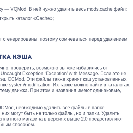
пку — VQMod. В ней нужно удалить весь mods.cache файл;
ткрыть каталог «Cache»;
т сгенерированы, поэтому сомневаться перед удалением
ТКА КЭША
нечно, проверить, возможно вы уже избавились от
Uncaught Exception ‘Exception’ with Message. Если это не
 кэш OCMod. Эти файлы также хранят кэш установленных
ке system/modification. Их также можно найти в каталогах,
тему движка. При этом и названия имеют одинаковые,
OCMod, необходимо удалить все файлы в папке
них могут быть не только файлы, но и папки. Удалить
сплатного магазина в версиях выше 2.0 предоставляют
обным способом.