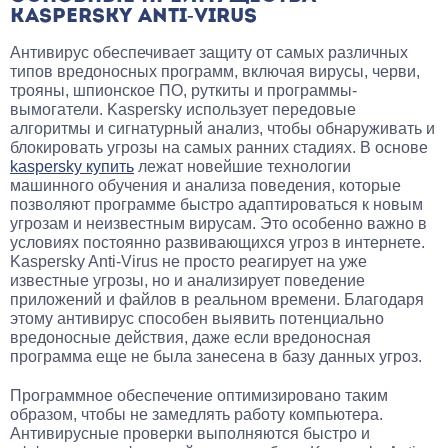
KASPERSKY ANTI-VIRUS
Антивирус обеспечивает защиту от самых различных
типов вредоносных программ, включая вирусы, черви,
трояны, шпионское ПО, руткиты и программы-
вымогатели. Kaspersky использует передовые
алгоритмы и сигнатурный анализ, чтобы обнаруживать и
блокировать угрозы на самых ранних стадиях. В основе
kaspersky купить
лежат новейшие технологии
машинного обучения и анализа поведения, которые
позволяют программе быстро адаптироваться к новым
угрозам и неизвестным вирусам. Это особенно важно в
условиях постоянно развивающихся угроз в интернете.
Kaspersky Anti-Virus не просто реагирует на уже
известные угрозы, но и анализирует поведение
приложений и файлов в реальном времени. Благодаря
этому антивирус способен выявить потенциально
вредоносные действия, даже если вредоносная
программа еще не была занесена в базу данных угроз.
Программное обеспечение оптимизировано таким
образом, чтобы не замедлять работу компьютера.
Антивирусные проверки выполняются быстро и