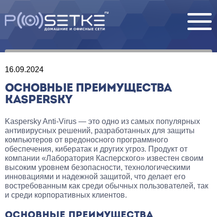
16.09.2024
ОСНОВНЫЕ ПРЕИМУЩЕСТВА
KASPERSKY
Kaspersky Anti-Virus — это одно из самых популярных
антивирусных решений, разработанных для защиты
компьютеров от вредоносного программного
обеспечения, кибератак и других угроз. Продукт от
компании «Лаборатория Касперского» известен своим
высоким уровнем безопасности, технологическими
инновациями и надежной защитой, что делает его
востребованным как среди обычных пользователей, так
и среди корпоративных клиентов.
ОСНОВНЫЕ ПРЕИМУЩЕСТВА