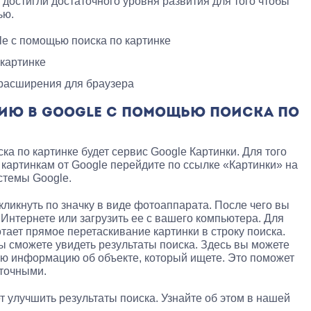
остигли достаточного уровня развития для того чтобы
ью.
e с помощью поиска по картинке
 картинке
 расширения для браузера
ИЮ В GOOGLE С ПОМОЩЬЮ ПОИСКА ПО
а по картинке будет сервис Google Картинки. Для того
 картинкам от Google перейдите по ссылке «Картинки» на
стемы Google.
ликнуть по значку в виде фотоаппарата. После чего вы
 Интернете или загрузить ее с вашего компьютера. Для
тает прямое перетаскивание картинки в строку поиска.
вы сможете увидеть результаты поиска. Здесь вы можете
вую информацию об объекте, который ищете. Это поможет
 точными.
т улучшить результаты поиска. Узнайте об этом в нашей