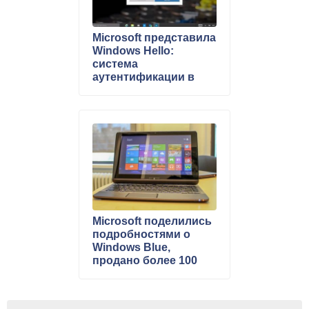
Microsoft представила
Windows Hello:
система
аутентификации в
Windows 10 с
использованием
биометрических
данных пользователя
Microsoft поделились
подробностями о
Windows Blue,
продано более 100
млн. лицензий
Windows 8