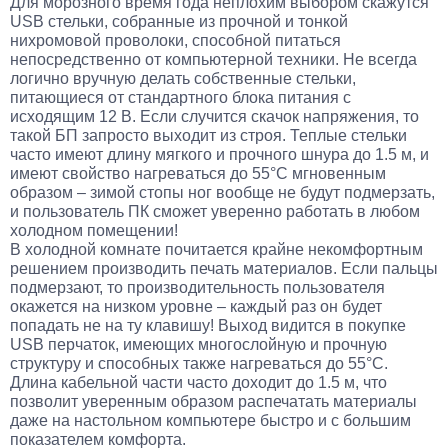
Для морозного время года неплохим выбором скажутся
USB стельки, собранные из прочной и тонкой
нихромовой проволоки, способной питаться
непосредственно от компьютерной техники. Не всегда
логично вручную делать собственные стельки,
питающиеся от стандартного блока питания с
исходящим 12 В. Если случится скачок напряжения, то
такой БП запросто выходит из строя. Теплые стельки
часто имеют длину мягкого и прочного шнура до 1.5 м, и
имеют свойство нагреваться до 55°C мгновенным
образом – зимой стопы ног вообще не будут подмерзать,
и пользователь ПК сможет уверенно работать в любом
холодном помещении!
В холодной комнате почитается крайне некомфортным
решением производить печать материалов. Если пальцы
подмерзают, то производительность пользователя
окажется на низком уровне – каждый раз он будет
попадать не на ту клавишу! Выход видится в покупке
USB перчаток, имеющих многослойную и прочную
структуру и способных также нагреваться до 55°C.
Длина кабельной части часто доходит до 1.5 м, что
позволит уверенным образом распечатать материалы
даже на настольном компьютере быстро и с большим
показателем комфорта.