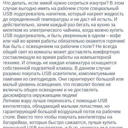
Что делать, если зимой нужно согреться изнутри? В этом
случае выгодно иметь на рабочем столе специальный
USB подогреватель напитков, который нагреет жидкость
до определенной температуры и не даст ей остыть. И
действительно, зачем каждый раз бегать на кухню за
кипятком из электрического чайника, когда можно купить
USB подогреватель, и быть уверенным в одном – кофе
или чай во время работы обязательно окажется горячим!
Как быть с освещением на рабочем столе? Не всегда
общий свет из комнаты может доставлять комфортную
составляющую во время работы на компьютерной
технике. И отнюдь не каждая клавиатура оснащается
собственной подсветкой клавиш. В данном случае
разумно покупать USB осветители, комплектуемыми
лампами из светодиодов. Они гарантируют большой или
малый уровень освещения, что позволит более не
включать общее освещение и не доставлять
дискомфорта окружающим людям!
Летнюю жару лучше переносить с помощью USB
вентилятора, обладающий малыми лопастями, но
гарантирующий большой воздушный
поток на рабочем
столе. Вместо того чтобы покупать вентиляторы на
батарейках, которые быстро сажаются, лучше купить
проводной USB вентилятор, и быть уверенным в одном