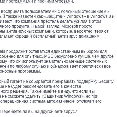
ими программами и прочими угрозами.
о воспринята пользователями с лояльным отношением к
торый также известен как «Защитник Windows» в Windows 8 и
ивают, что компания престала делать усилия в этом
ного продукта. На мой взгляд, Microsoft просто
ны антивирусных компаний, которые, вероятно, теряют
предлагает хороший бесплатный антивирус домашним
ntials продолжит оставаться единственным выбором для
собенно для опытных. MSE безусловно лучше, чем другое
ому, что он использует значительно меньше системных
телей по любому случаю и обнаруживает практически все
доносные программы.
рный гигант не собирается прекращать поддержку Security
ше не будет рекомендовать его в качестве
ого решения. Также имейте в виду, что если вы
вы не сможете удалить «Защитник Windows», но при
 операционная система автоматически отключит его.
 Перейдете ли вы на другой антивирус?