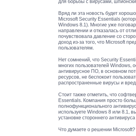
для борьбы с вирусами, шпионск
Вряд ли эта новость будет хорош
Microsoft Security Essentials (ко
Windows 8.1). Многие уже поговар
направлении и отказалась от отлич
почувствовала давление со сторо
доход из-за того, что Microsoft 
пользователям.
Нет сомнений, что Security Esse
многих пользователей Windows, о
антивирусное ПО, в основном пот
ресурсов, не беспокоит пользова
распространенные вирусы и вре
Стоит также отметить, что софтве
Essentials. Компания просто боль
полнофункционального антивирусн
используете Windows 8 или 8.1, 
установке стороннего антивируса
Что думаете о решении Microsoft?