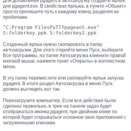
Для добавления pgagent в автозагрузку создайте ярлык
для pgagent.exe. В свойствах ярлыка, в пункте «Объект»
просто пропишите путь к каждому ключу, разделяя их
пробелами.
"C:Program FilesPuTTYpageant.exe" 
S:folderkey.ppk S:folderkey2.ppk
Созданный ярлык нужно скопировать в папку
автозагрузки. Для этого откройте меню Пуск, выберите
Все программы, на папке Автозагрузка кликните правой
кнопкой мыши, нажмите пункт «Открыть» в контекстном
меню.
В эту папку переместите или скопируйте ярлык запуска
pgagent. В итоге раздел Автозагрузка в меню Пуск
должен выглядеть вот так.
Перезагрузите компьютер. Если все действия были
сделаны правильно, в трее на панели задач будет
отображаться иконка pgagent, при двойном клике по
которой будет открываться основное окно приложения с
загруженными ключами.