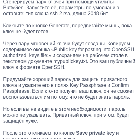
Сгенерируем пару ключей при помощи утилиты
PuttyGen. Запустите её, параметры по-умолчанию
оставьте: тип ключа ssh-2 rsa, длина 2048 бит.
Кликните по кнопке Generate, передвигайте мышь, пока
ключ не будет готов.
Через пару мгновений ключи будут созданы. Копируем
содержимое окошка «Public key for pasting into OpenSSH
authorized_keys file:» и сохраняем на рабочем столе в
текстовом документе mypublickey.txt. Это ваш публичный
ключ в формате OpenSSH.
Придумайте хороший пароль для защиты приватного
ключа и укажите его в полях Key Passphrase и Confirm
Passphrase. Если кто-то получит ваш ключ, он не сможет
воспользоваться им потому, что не будет знать пароль.
Но если вы не видите в этом необходимости, пароль
можно не указывать. Приватный ключ, при этом, будет
защищён хуже.
После этого кликаем по кнопке
Save private key
и
указываем, где сохранить ключ.