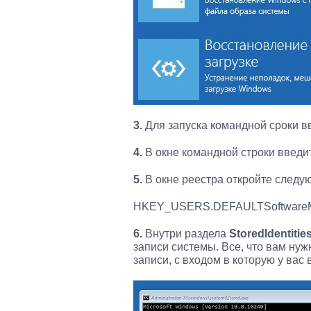
3.
Для запуска командной сроки вв
4.
В окне командной строки введ
5.
В окне реестра откройте следу
HKEY_USERS.DEFAULTSoftwareMicro
6.
Внутри раздела
StoredIdentitie
записи системы. Все, что вам нуж
записи, с входом в которую у вас