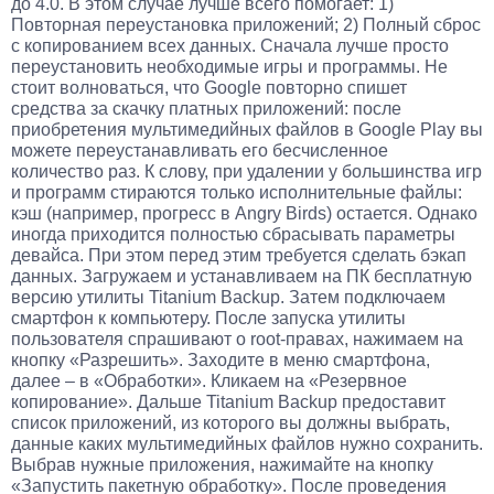
до 4.0. В этом случае лучше всего помогает: 1)
Повторная переустановка приложений; 2) Полный сброс
с копированием всех данных. Сначала лучше просто
переустановить необходимые игры и программы. Не
стоит волноваться, что Google повторно спишет
средства за скачку платных приложений: после
приобретения мультимедийных файлов в Google Play вы
можете переустанавливать его бесчисленное
количество раз. К слову, при удалении у большинства игр
и программ стираются только исполнительные файлы:
кэш (например, прогресс в Angry Birds) остается. Однако
иногда приходится полностью сбрасывать параметры
девайса. При этом перед этим требуется сделать бэкап
данных. Загружаем и устанавливаем на ПК бесплатную
версию утилиты Titanium Backup. Затем подключаем
смартфон к компьютеру. После запуска утилиты
пользователя спрашивают о root-правах, нажимаем на
кнопку «Разрешить». Заходите в меню смартфона,
далее – в «Обработки». Кликаем на «Резервное
копирование». Дальше Titanium Backup предоставит
список приложений, из которого вы должны выбрать,
данные каких мультимедийных файлов нужно сохранить.
Выбрав нужные приложения, нажимайте на кнопку
«Запустить пакетную обработку». После проведения