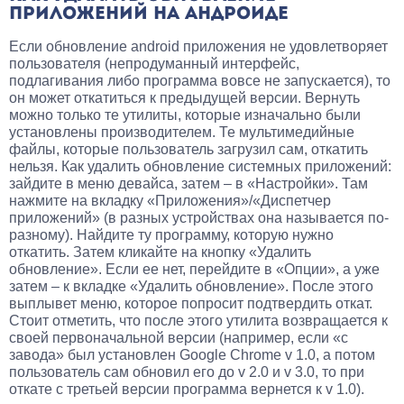
ПРИЛОЖЕНИЙ НА АНДРОИДЕ
Если обновление android приложения не удовлетворяет
пользователя (непродуманный интерфейс,
подлагивания либо программа вовсе не запускается), то
он может откатиться к предыдущей версии. Вернуть
можно только те утилиты, которые изначально были
установлены производителем. Те мультимедийные
файлы, которые пользователь загрузил сам, откатить
нельзя. Как удалить обновление системных приложений:
зайдите в меню девайса, затем – в «Настройки». Там
нажмите на вкладку «Приложения»/«Диспетчер
приложений» (в разных устройствах она называется по-
разному). Найдите ту программу, которую нужно
откатить. Затем кликайте на кнопку «Удалить
обновление». Если ее нет, перейдите в «Опции», а уже
затем – к вкладке «Удалить обновление». После этого
выплывет меню, которое попросит подтвердить откат.
Стоит отметить, что после этого утилита возвращается к
своей первоначальной версии (например, если «с
завода» был установлен Google Chrome v 1.0, а потом
пользователь сам обновил его до v 2.0 и v 3.0, то при
откате с третьей версии программа вернется к v 1.0).