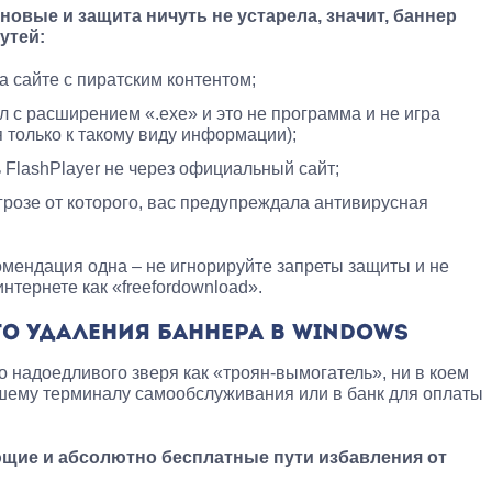
новые и защита ничуть не устарела, значит, баннер
утей:
а сайте с пиратским контентом;
л с расширением «.exe» и это не программа и не игра
 только к такому виду информации);
 FlashPlayer не через официальный сайт;
грозе от которого, вас предупреждала антивирусная
комендация одна – не игнорируйте запреты защиты и не
нтернете как «freefordownload».
О УДАЛЕНИЯ БАННЕРА В WINDOWS
о надоедливого зверя как «троян-вымогатель», ни в коем
йшему терминалу самообслуживания или в банк для оплаты
щие и абсолютно бесплатные пути избавления от