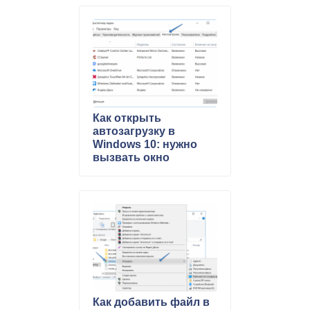
параметрами,
отвечающую за
запуск элементов при
старте системы
Как открыть
автозагрузку в
Windows 10: нужно
вызвать окно
выполнить, и ввести
команду или
запустить диспетчер
задач, чтобы узнать
какие программы
стартовали с
системой
Как добавить файл в