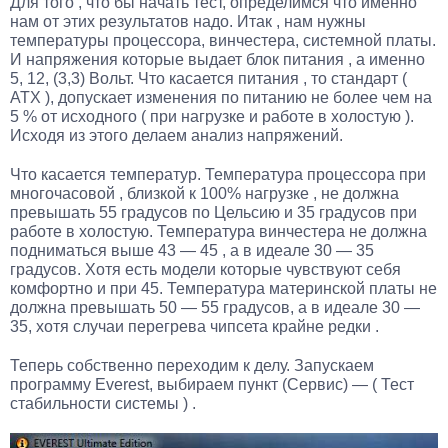
Для того , что бы начать тест, определимся что именно
нам от этих результатов надо. Итак , нам нужны
температуры процессора, винчестера, системной платы.
И напряжения которые выдает блок питания , а именно
5, 12, (3,3) Вольт. Что касается питания , то стандарт (
АТХ ), допускает изменения по питанию не более чем на
5 % от исходного ( при нагрузке и работе в холостую ).
Исходя из этого делаем анализ напряжений.
Что касается температур. Температура процессора при
многочасовой , близкой к 100% нагрузке , не должна
превышать 55 градусов по Цельсию и 35 градусов при
работе в холостую. Температура винчестера не должна
подниматься выше 43 — 45 , а в идеале 30 — 35
градусов. Хотя есть модели которые чувствуют себя
комфортно и при 45. Температура материнской платы не
должна превышать 50 — 55 градусов, а в идеале 30 —
35, хотя случаи перегрева чипсета крайне редки .
Теперь собственно переходим к делу. Запускаем
программу Everest, выбираем пункт (Сервис) — ( Тест
стабильности системы ) .