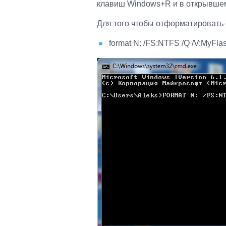
клавиш Windows+R и в открывшем
Для того чтобы отформатировать
format N: /FS:NTFS /Q /V:MyFla