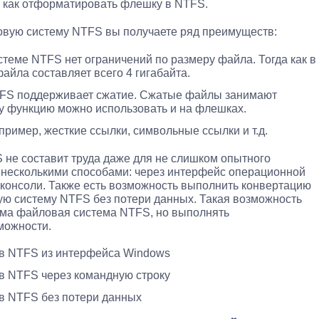
, как отформатировать флешку в NTFS.
вую систему NTFS вы получаете ряд преимуществ:
теме NTFS нет ограничений по размеру файла. Тогда как в
йла составляет всего 4 гигабайта.
TFS поддерживает сжатие. Сжатые файлы занимают
у функцию можно использовать и на флешках.
ример, жесткие ссылки, символьные ссылки и т.д.
не составит труда даже для не слишком опытного
 несколькими способами: через интерфейс операционной
консоли. Также есть возможность выполнить конвертацию
ю систему NTFS без потери данных. Такая возможность
има файловая система NTFS, но выполнять
можности.
в NTFS из интерфейса Windows
в NTFS через командную строку
в NTFS без потери данных