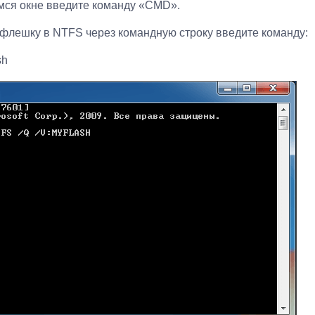
ся окне введите команду «CMD».
 флешку в NTFS через командную строку введите команду:
sh