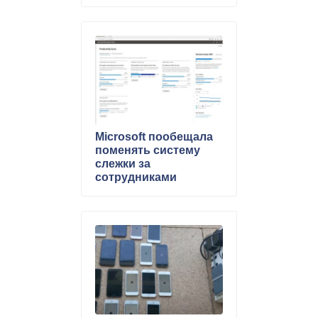
Microsoft пообещала
поменять систему
слежки за
сотрудниками
Productivity Score
после волны критики