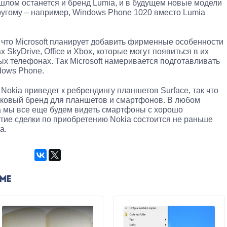
ошлом останется и бренд Lumia, и в будущем новые модели
ругому – например, Windows Phone 1020 вместо Lumia
, что Microsoft планирует добавить фирменные особенности
х SkyDrive, Office и Xbox, которые могут появиться в их
х телефонах. Так Microsoft намеривается подготавливать
dows Phone.
 Nokia приведет к ребрендингу планшетов Surface, так что
аковый бренд для планшетов и смартфонов. В любом
а мы все еще будем видеть смартфоны с хорошо
ытие сделки по приобретению Nokia состоится не раньше
а.
ЕМЕ