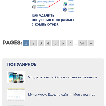
Как удалить
ненужные программы
с компьютера
PAGES:
1
2
3
4
5
6
7
...
94
»
ПОПУЛЯРНОЕ
Что делать если Айфон сильно нагревается
Мультиурок: Вход на сайт — Моя страница