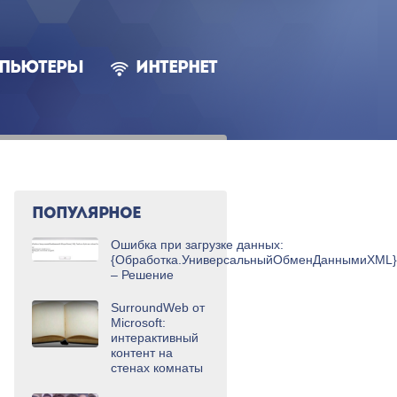
ПЬЮТЕРЫ
ИНТЕРНЕТ
ПОПУЛЯРНОЕ
Ошибка при загрузке данных:
{Обработка.УниверсальныйОбменДаннымиXML}
– Решение
SurroundWeb от
Microsoft:
интерактивный
контент на
стенах комнаты