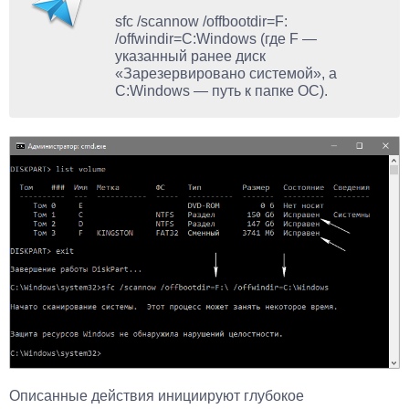
sfc /scannow /offbootdir=F:
/offwindir=C:Windows (где F —
указанный ранее диск
«Зарезервировано системой», а
C:Windows — путь к папке ОС).
Описанные действия инициируют глубокое