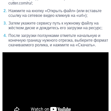
cutter.com/ru/;
Нажмите на кнопку «Открыть файл» (или вставьте
ссылку на сетевое видео кликнув на «url»);
Затем укажите сервису путь к нужному файлу на
жёстком диске и дождитесь его загрузки на ресурс;
После загрузки ползунками отметьте начальную и
конечную границу нужного отрезка, выберите формат
скачиваемого ролика, и нажмите на «Скачать».