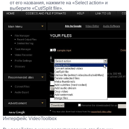
от его названия, нажмите на «Select action» и
выберите «Cut/Split file».
Интерфейс VideoToolbox